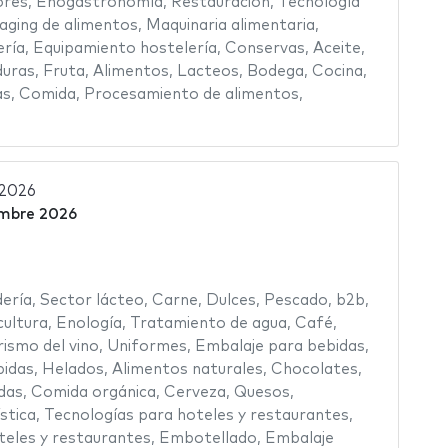
ores
,
Enogastronomía
,
Restauración
,
Tecnología
aging de alimentos
,
Maquinaria alimentaria
,
ería
,
Equipamiento hostelería
,
Conservas
,
Aceite
,
duras
,
Fruta
,
Alimentos
,
Lacteos
,
Bodega
,
Cocina
,
as
,
Comida
,
Procesamiento de alimentos
,
 2026
embre 2026
ería
,
Sector lácteo
,
Carne
,
Dulces
,
Pescado
,
b2b
,
cultura
,
Enología
,
Tratamiento de agua
,
Café
,
rismo del vino
,
Uniformes
,
Embalaje para bebidas
,
idas
,
Helados
,
Alimentos naturales
,
Chocolates
,
das
,
Comida orgánica
,
Cerveza
,
Quesos
,
stica
,
Tecnologías para hoteles y restaurantes
,
teles y restaurantes
,
Embotellado
,
Embalaje