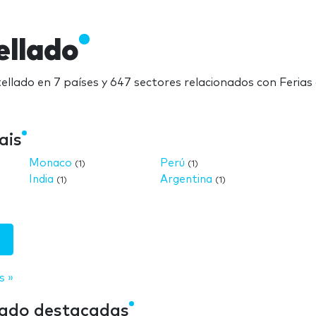
ellado
ellado en 7 países y 647 sectores relacionados con Feria
ais
Monaco
Perú
(1)
(1)
India
Argentina
(1)
(1)
s »
lado destacadas