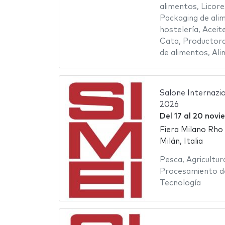
alimentos
,
Licore
Packaging de ali
hostelería
,
Aceit
Cata
,
Productor
de alimentos
,
Ali
Salone Internazi
2026
Del
17
al
20 novi
Fiera Milano Rho
Milán, Italia
Pesca
,
Agricultur
Procesamiento d
Tecnología