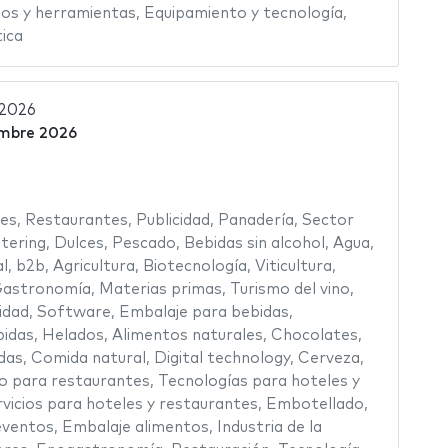
os y herramientas
,
Equipamiento y tecnología
,
ica
 2026
embre 2026
es
,
Restaurantes
,
Publicidad
,
Panadería
,
Sector
tering
,
Dulces
,
Pescado
,
Bebidas sin alcohol
,
Agua
,
al
,
b2b
,
Agricultura
,
Biotecnología
,
Viticultura
,
astronomía
,
Materias primas
,
Turismo del vino
,
idad
,
Software
,
Embalaje para bebidas
,
idas
,
Helados
,
Alimentos naturales
,
Chocolates
,
das
,
Comida natural
,
Digital technology
,
Cerveza
,
io para restaurantes
,
Tecnologías para hoteles y
vicios para hoteles y restaurantes
,
Embotellado
,
eventos
,
Embalaje alimentos
,
Industria de la