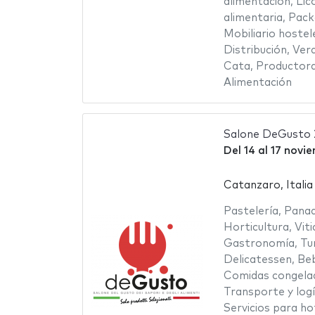
alimentación
,
Lic
alimentaria
,
Pack
Mobiliario hostel
Distribución
,
Ver
Cata
,
Productor
Alimentación
Salone DeGusto
Del
14
al
17 novi
Catanzaro, Italia
Pastelería
,
Panad
Horticultura
,
Viti
Gastronomía
,
Tu
Delicatessen
,
Beb
Comidas congela
Transporte y logí
Servicios para ho