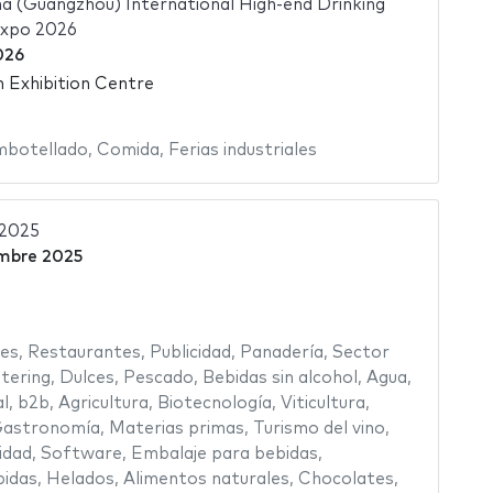
a (Guangzhou) International High-end Drinking
Expo 2026
026
 Exhibition Centre
botellado
,
Comida
,
Ferias industriales
 2025
embre 2025
es
,
Restaurantes
,
Publicidad
,
Panadería
,
Sector
tering
,
Dulces
,
Pescado
,
Bebidas sin alcohol
,
Agua
,
al
,
b2b
,
Agricultura
,
Biotecnología
,
Viticultura
,
astronomía
,
Materias primas
,
Turismo del vino
,
idad
,
Software
,
Embalaje para bebidas
,
idas
,
Helados
,
Alimentos naturales
,
Chocolates
,