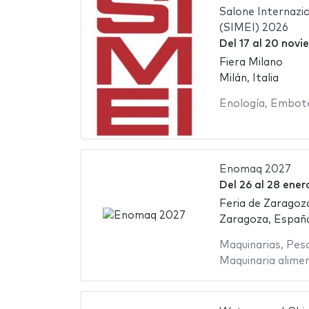
Salone Internazi
(SIMEI) 2026
Del
17
al
20 novi
Fiera Milano
Milán, Italia
Enología
,
Embote
Enomaq 2027
Del
26
al
28 ener
Feria de Zaragoz
Zaragoza, Españ
Maquinarias
,
Pes
Maquinaria alime