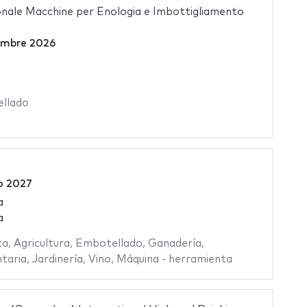
onale Macchine per Enologia e Imbottigliamento
embre 2026
llado
o 2027
a
a
ca
,
Agricultura
,
Embotellado
,
Ganadería
,
ntaria
,
Jardinería
,
Vino
,
Máquina - herramienta