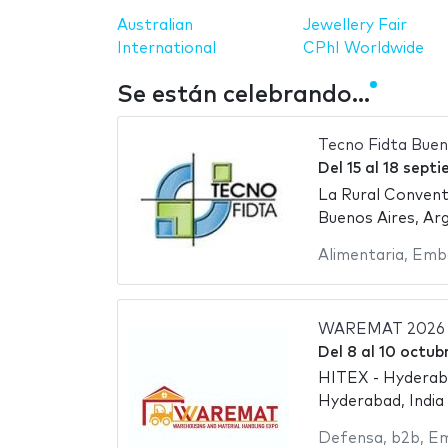
Australian
Jewellery Fair
International
CPhI Worldwide
Se están celebrando...
Tecno Fidta Buen
Del
15
al
18 sept
La Rural Convent
Buenos Aires, Ar
Alimentaria
,
Embo
WAREMAT 2026
Del
8
al
10 octub
HITEX - Hyderaba
Hyderabad, India
Defensa
,
b2b
,
Em