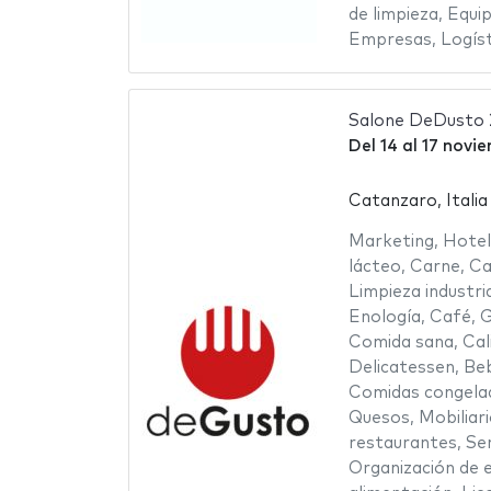
de limpieza
,
Equip
Empresas
,
Logíst
Salone DeDusto
Del
14
al
17 novi
Catanzaro, Italia
Marketing
,
Hotel
lácteo
,
Carne
,
Ca
Limpieza industri
Enología
,
Café
,
G
Comida sana
,
Cal
Delicatessen
,
Beb
Comidas congela
Quesos
,
Mobiliar
restaurantes
,
Ser
Organización de 