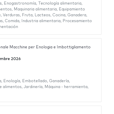
s
,
Enogastronomía
,
Tecnología alimentaria
,
mentos
,
Maquinaria alimentaria
,
Equipamiento
e
,
Verduras
,
Fruta
,
Lacteos
,
Cocina
,
Ganadera
,
as
,
Comida
,
Industria alimentaria
,
Procesamiento
mentación
onale Macchine per Enologia e Imbottigliamento
embre 2026
a
,
Enología
,
Embotellado
,
Ganadería
,
e alimentos
,
Jardinería
,
Máquina - herramienta
,