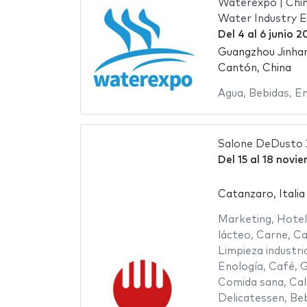
Waterexpo | Chin
Water Industry 
Del
4
al
6 junio 2
Guangzhou Jinhan
Cantón, China
Agua
,
Bebidas
,
Em
Salone DeDusto
Del
15
al
18 novi
Catanzaro, Italia
Marketing
,
Hotel
lácteo
,
Carne
,
Ca
Limpieza industri
Enología
,
Café
,
G
Comida sana
,
Cal
Delicatessen
,
Beb