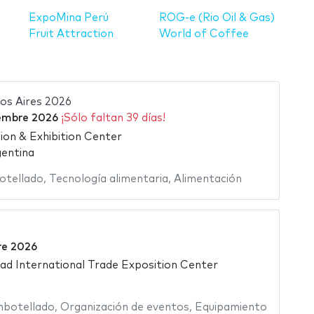
ExpoMina Perú
ROG-e (Rio Oil & Gas)
Fruit Attraction
World of Coffee
os Aires 2026
iembre 2026
¡Sólo faltan 39 días!
ion & Exhibition Center
gentina
tellado
,
Tecnología alimentaria
,
Alimentación
re 2026
d International Trade Exposition Center
botellado
,
Organización de eventos
,
Equipamiento