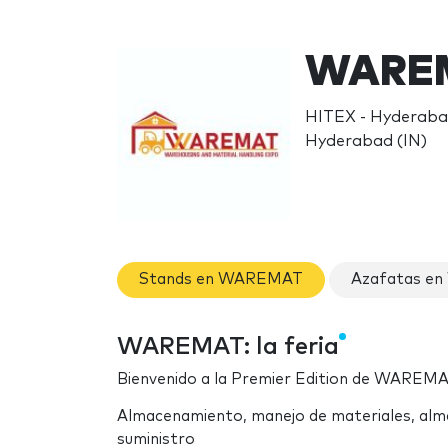
WAREM
HITEX - Hyderabad
Hyderabad (IN)
Stands en WAREMAT
Azafatas e
WAREMAT: la feria
Bienvenido a la Premier Edition de WAREM
Almacenamiento, manejo de materiales, alma
suministro