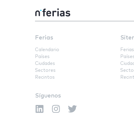
Ferias
Site
Calendario
Ferias
Países
Paíse
Ciudades
Ciuda
Sectores
Secto
Recintos
Recin
Síguenos