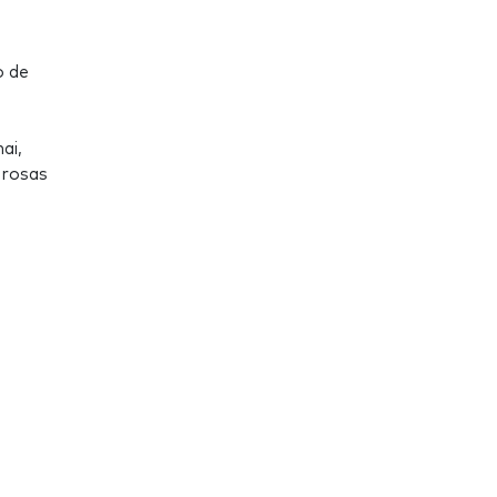
o de
ai,
erosas