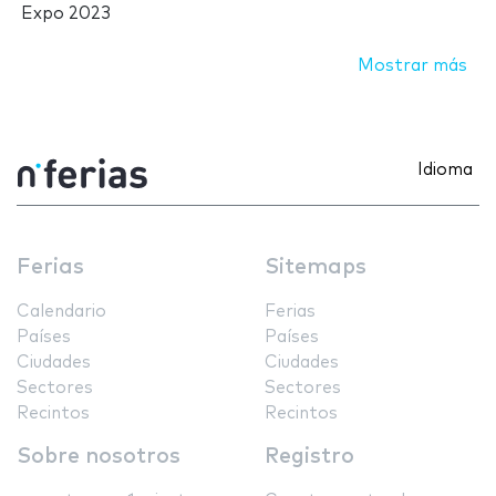
Expo 2023
Mostrar más
Idioma
Ferias
Sitemaps
Calendario
Ferias
Países
Países
Ciudades
Ciudades
Sectores
Sectores
Recintos
Recintos
Sobre nosotros
Registro