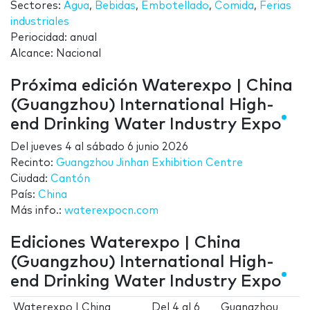
Sectores:
Agua
,
Bebidas
,
Embotellado
,
Comida
,
Ferias
industriales
Periocidad: anual
Alcance: Nacional
Próxima edición Waterexpo | China
(Guangzhou) International High-
end Drinking Water Industry Expo
Del
jueves 4
al
sábado 6 junio 2026
Recinto:
Guangzhou Jinhan Exhibition Centre
Ciudad:
Cantón
País:
China
Más info.:
waterexpocn.com
Ediciones Waterexpo | China
(Guangzhou) International High-
end Drinking Water Industry Expo
Waterexpo | China
Del
4
al
6
Guangzhou