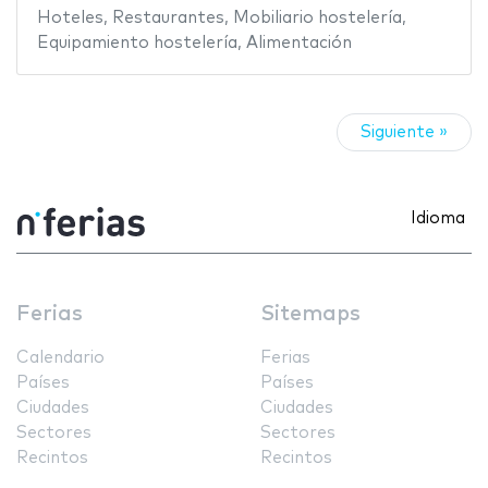
Hoteles
,
Restaurantes
,
Mobiliario hostelería
,
Equipamiento hostelería
,
Alimentación
Siguiente »
Idioma
Ferias
Sitemaps
Calendario
Ferias
Países
Países
Ciudades
Ciudades
Sectores
Sectores
Recintos
Recintos