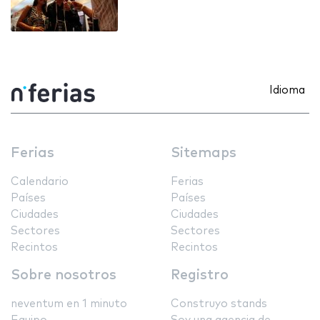
Idioma
Ferias
Sitemaps
Calendario
Ferias
Países
Países
Ciudades
Ciudades
Sectores
Sectores
Recintos
Recintos
Sobre nosotros
Registro
neventum en 1 minuto
Construyo stands