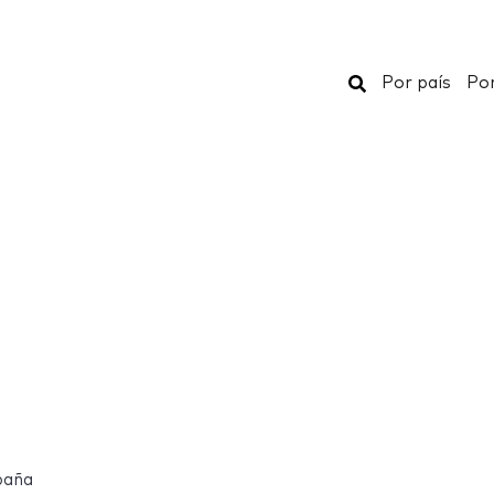
Buscar
Por país
Por
paña