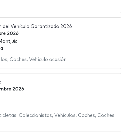
n del Vehículo Garantizado 2026
bre 2026
Montjuic
ña
ulos
,
Coches
,
Vehículo ocasión
6
embre 2026
icletas
,
Coleccionistas
,
Vehículos
,
Coches
,
Coches