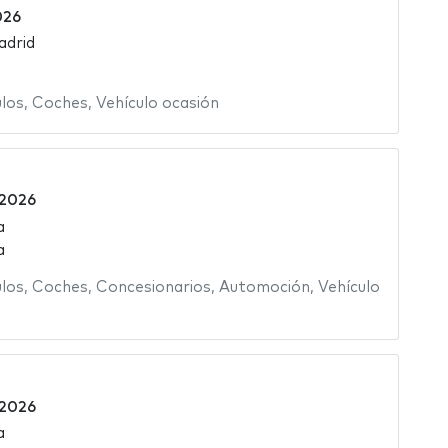
026
adrid
ulos
,
Coches
,
Vehículo ocasión
 2026
a
a
ulos
,
Coches
,
Concesionarios
,
Automoción
,
Vehículo
 2026
a