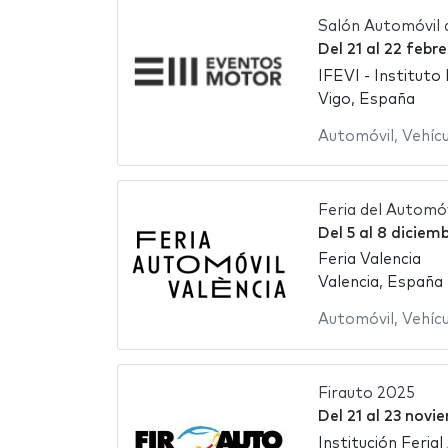
Salón Automóvil 
Del
21
al
22 febr
IFEVI - Instituto 
Vigo, España
Automóvil
,
Vehíc
Feria del Automóv
Del
5
al
8 diciem
Feria Valencia
Valencia, España
Automóvil
,
Vehíc
Firauto 2025
Del
21
al
23 novi
Institución Ferial