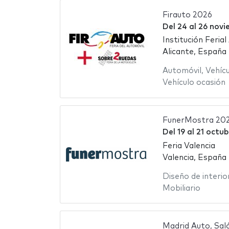
Firauto 2026
Del
24
al
26 novi
Institución Ferial
Alicante, España
Automóvil
,
Vehíc
Vehículo ocasión
FunerMostra 20
Del
19
al
21 octub
Feria Valencia
Valencia, España
Diseño de interio
Mobiliario
Madrid Auto, Sal