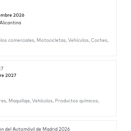
embre 2026
 Alicantina
ulos comerciales
,
Motocicletas
,
Vehículos
,
Coches
,
27
re 2027
res
,
Maquillaje
,
Vehículos
,
Productos químicos
,
ón del Automóvil de Madrid 2026