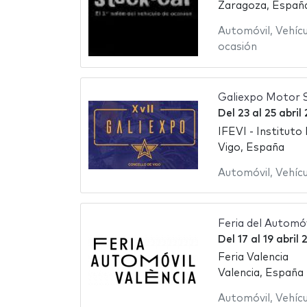
Zaragoza, Españ
Automóvil
,
Vehíc
ocasión
Galiexpo Motor 
Del
23
al
25 abril
IFEVI - Instituto 
Vigo, España
Automóvil
,
Vehíc
Feria del Automóv
Del
17
al
19 abril
Feria Valencia
Valencia, España
Automóvil
,
Vehíc