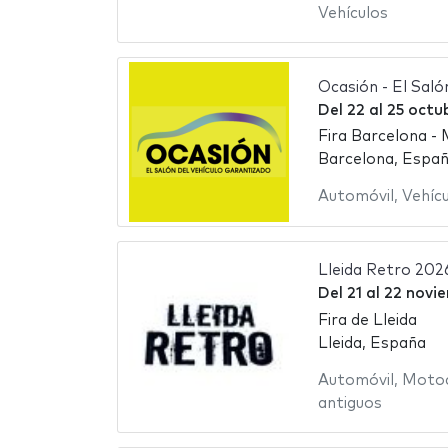
Vehículos
Ocasión - El Saló
Del
22
al
25 octu
Fira Barcelona - 
Barcelona, Espa
Automóvil
,
Vehíc
Lleida Retro 202
Del
21
al
22 novi
Fira de Lleida
Lleida, España
Automóvil
,
Motoc
antiguos