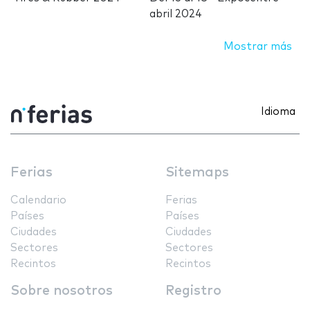
abril 2024
Mostrar más
Idioma
Ferias
Sitemaps
Calendario
Ferias
Países
Países
Ciudades
Ciudades
Sectores
Sectores
Recintos
Recintos
Sobre nosotros
Registro