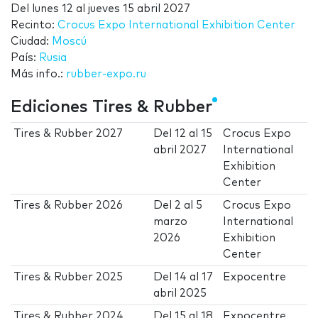
Del
lunes 12
al
jueves 15 abril 2027
Recinto:
Crocus Expo International Exhibition Center
Ciudad:
Moscú
País:
Rusia
Más info.:
rubber-expo.ru
Ediciones Tires & Rubber
Tires & Rubber 2027
Del
12
al
15
Crocus Expo
abril 2027
International
Exhibition
Center
Tires & Rubber 2026
Del
2
al
5
Crocus Expo
marzo
International
2026
Exhibition
Center
Tires & Rubber 2025
Del
14
al
17
Expocentre
abril 2025
Tires & Rubber 2024
Del
15
al
18
Expocentre