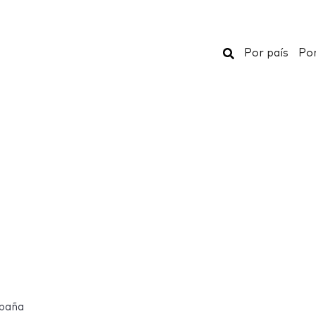
Buscar
Por país
Por
spaña