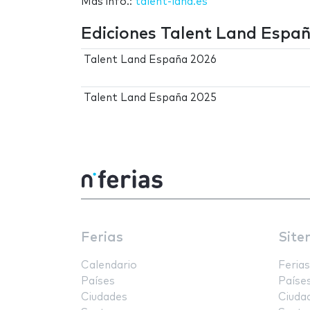
Más info.:
talent-land.es
Ediciones Talent Land Espa
Talent Land España 2026
Talent Land España 2025
Ferias
Site
Calendario
Ferias
Países
Paíse
Ciudades
Ciuda