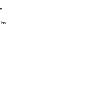
de
 las