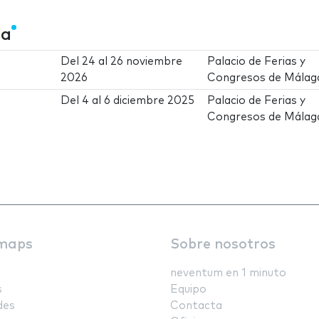
ña
Del
24
al
26 noviembre
Palacio de Ferias y
2026
Congresos de Málag
Del
4
al
6 diciembre 2025
Palacio de Ferias y
Congresos de Málag
maps
Sobre nosotros
neventum en 1 minuto
s
Equipo
des
Contacta