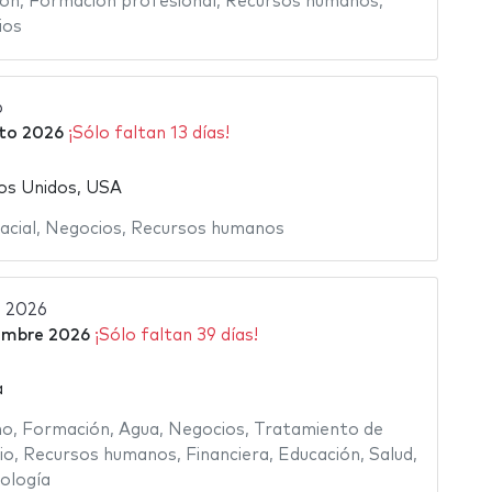
ión
,
Formación profesional
,
Recursos humanos
,
ios
6
to 2026
¡Sólo faltan 13 días!
os Unidos, USA
acial
,
Negocios
,
Recursos humanos
l 2026
embre 2026
¡Sólo faltan 39 días!
a
mo
,
Formación
,
Agua
,
Negocios
,
Tratamiento de
io
,
Recursos humanos
,
Financiera
,
Educación
,
Salud
,
ología