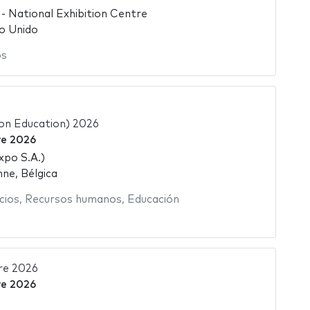
 National Exhibition Centre
o Unido
os
on Education) 2026
re 2026
po S.A.)
ne, Bélgica
cios
,
Recursos humanos
,
Educación
re 2026
re 2026