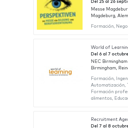
Del
25
al
26 sept
Messe Magdebur
Magdeburg, Alem
Formación
,
Nego
World of Learnin
Del
6
al
7 octubr
NEC Birmingham -
Birmingham, Rein
Formación
,
Ingen
Automatización
,
Formación profes
alimentos
,
Educa
Recruitment Age
Del
7
al
8 octubr