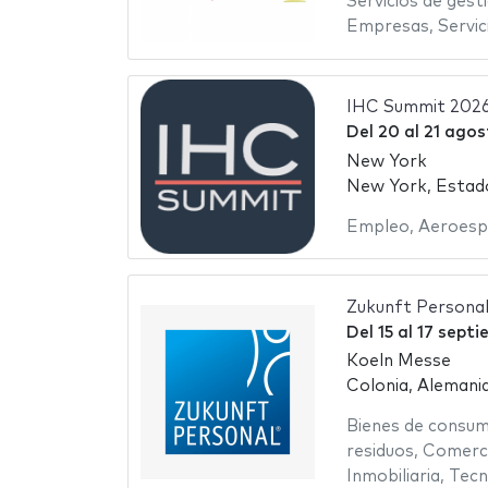
Servicios de gest
Empresas
,
Servic
IHC Summit 202
Del
20
al
21 agos
New York
New York, Estad
Empleo
,
Aeroesp
Zukunft Persona
Del
15
al
17 septi
Koeln Messe
Colonia, Alemani
Bienes de consu
residuos
,
Comerc
Inmobiliaria
,
Tecn