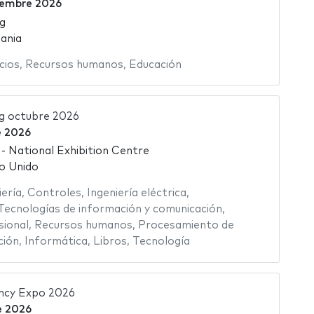
iembre 2026
g
ania
cios
,
Recursos humanos
,
Educación
g octubre 2026
e 2026
 National Exhibition Centre
o Unido
iería
,
Controles
,
Ingeniería eléctrica
,
Tecnologías de información y comunicación
,
ional
,
Recursos humanos
,
Procesamiento de
ción
,
Informática
,
Libros
,
Tecnología
ncy Expo 2026
e 2026