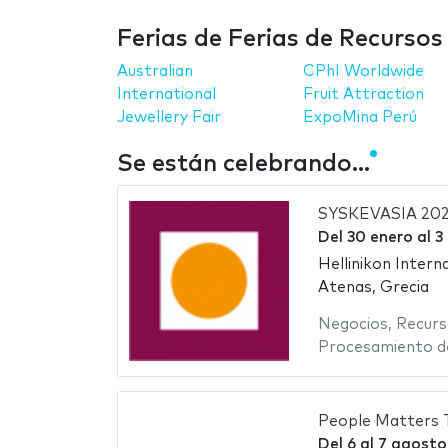
Ferias de Ferias de Recurs
Australian
CPhI Worldwide
International
Fruit Attraction
Jewellery Fair
ExpoMina Perú
Se están celebrando...
SYSKEVASIA 20
Del
30 enero
al
3
Hellinikon Intern
Atenas, Grecia
Negocios
,
Recurs
Procesamiento d
People Matters 
Del
6
al
7 agosto