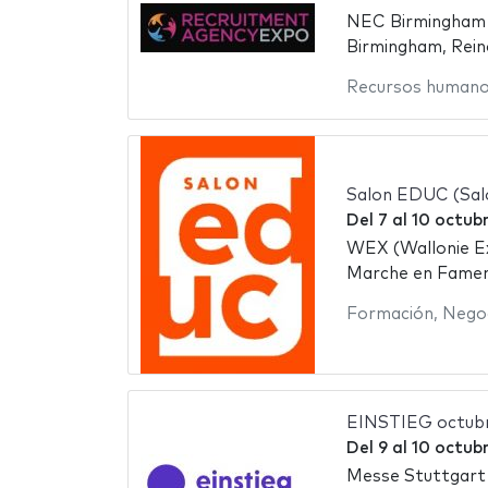
NEC Birmingham -
Birmingham, Rein
Recursos human
Salon EDUC (Sal
Del
7
al
10 octub
WEX (Wallonie Ex
Marche en Famen
Formación
,
Nego
EINSTIEG octub
Del
9
al
10 octub
Messe Stuttgart