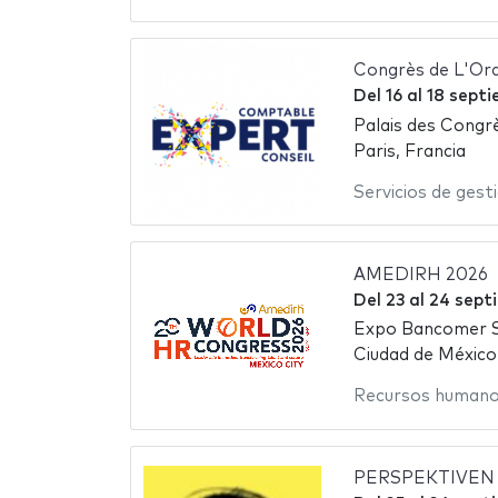
Congrès de L'Or
Del
16
al
18 sept
Palais des Congrè
Paris, Francia
Servicios de gest
AMEDIRH 2026
Del
23
al
24 sept
Expo Bancomer 
Ciudad de México
Recursos human
PERSPEKTIVEN 