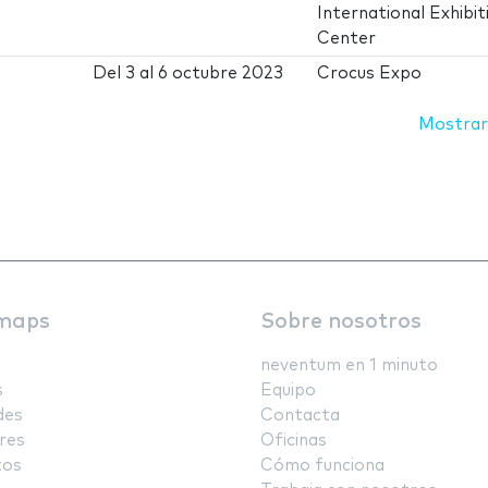
International Exhibit
Center
Del
3
al
6 octubre 2023
Crocus Expo
Mostrar
maps
Sobre nosotros
neventum en 1 minuto
s
Equipo
des
Contacta
res
Oficinas
tos
Cómo funciona