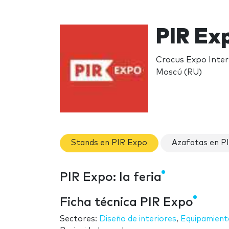
PIR Ex
Crocus Expo Inter
Moscú (RU)
Stands en PIR Expo
Azafatas en P
PIR Expo: la feria
Ficha técnica PIR Expo
Sectores:
Diseño de interiores
,
Equipamient