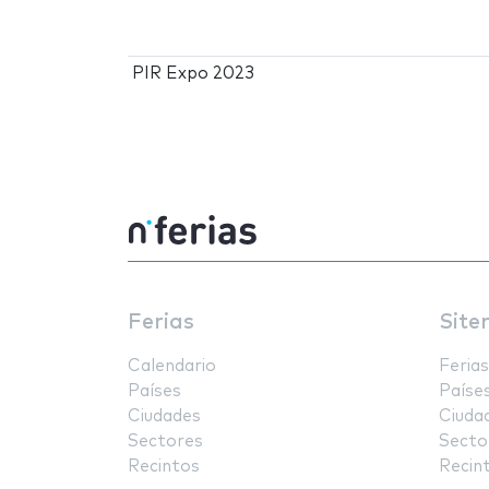
PIR Expo 2023
Ferias
Site
Calendario
Ferias
Países
Paíse
Ciudades
Ciuda
Sectores
Secto
Recintos
Recin