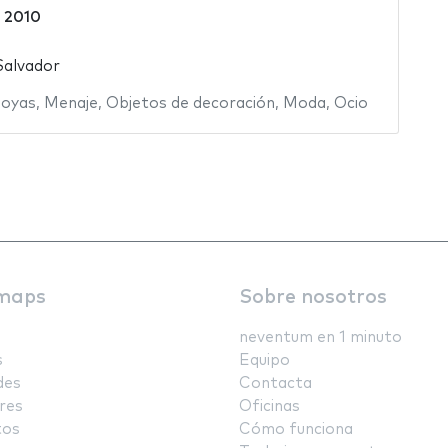
o 2010
Salvador
Joyas
,
Menaje
,
Objetos de decoración
,
Moda
,
Ocio
maps
Sobre nosotros
neventum en 1 minuto
s
Equipo
des
Contacta
res
Oficinas
tos
Cómo funciona