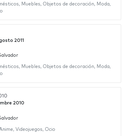
mésticos
,
Muebles
,
Objetos de decoración
,
Moda
,
o
gosto 2011
Salvador
mésticos
,
Muebles
,
Objetos de decoración
,
Moda
,
o
010
embre 2010
Salvador
Anime
,
Videojuegos
,
Ocio