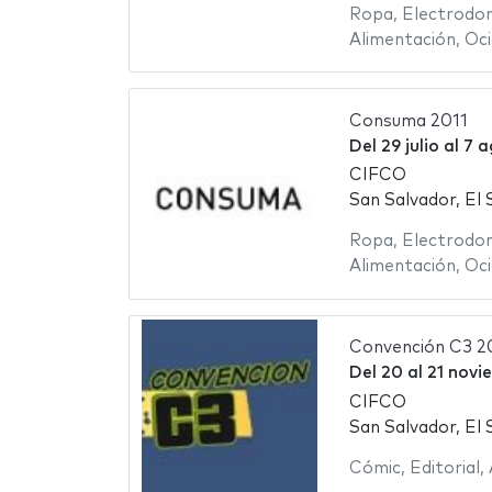
Ropa
,
Electrodo
Alimentación
,
Oci
Consuma 2011
Del
29 julio
al
7 a
CIFCO
San Salvador, El 
Ropa
,
Electrodo
Alimentación
,
Oci
Convención C3 2
Del
20
al
21 novi
CIFCO
San Salvador, El 
Cómic
,
Editorial
,