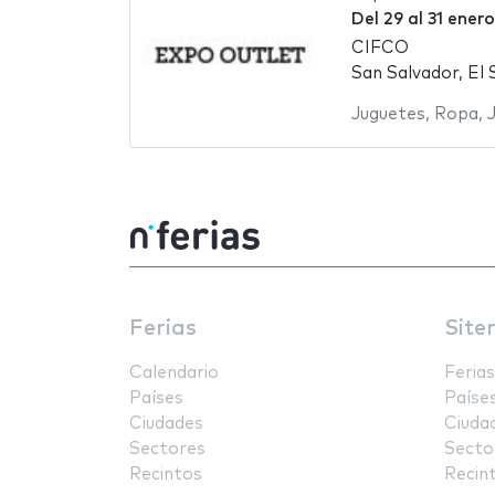
Del
29
al
31 ener
CIFCO
San Salvador, El 
Juguetes
,
Ropa
,
Ferias
Site
Calendario
Ferias
Países
Paíse
Ciudades
Ciuda
Sectores
Secto
Recintos
Recin