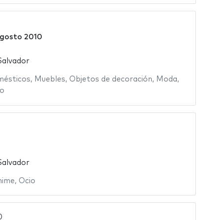
agosto 2010
Salvador
mésticos
,
Muebles
,
Objetos de decoración
,
Moda
,
o
0
Salvador
nime
,
Ocio
0