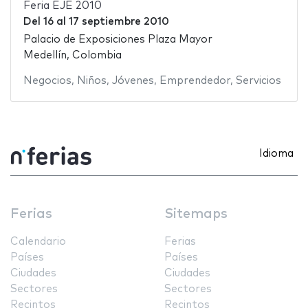
Feria EJE 2010
Del
16
al
17 septiembre 2010
Palacio de Exposiciones Plaza Mayor
Medellín, Colombia
Negocios
,
Niños
,
Jóvenes
,
Emprendedor
,
Servicios
Idioma
Ferias
Sitemaps
Calendario
Ferias
Países
Países
Ciudades
Ciudades
Sectores
Sectores
Recintos
Recintos