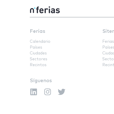
Ferias
Site
Calendario
Ferias
Países
Paíse
Ciudades
Ciuda
Sectores
Secto
Recintos
Recin
Síguenos