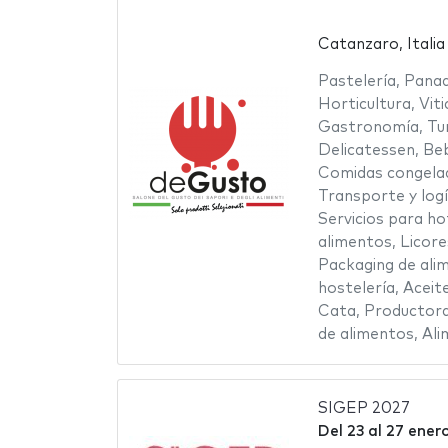
Catanzaro, Italia
Pastelería
,
Panad
Horticultura
,
Viti
Gastronomía
,
Tu
Delicatessen
,
Beb
Comidas congela
Transporte y logí
Servicios para ho
alimentos
,
Licore
Packaging de ali
hostelería
,
Aceit
Cata
,
Productor
de alimentos
,
Ali
SIGEP 2027
Del
23
al
27 ener