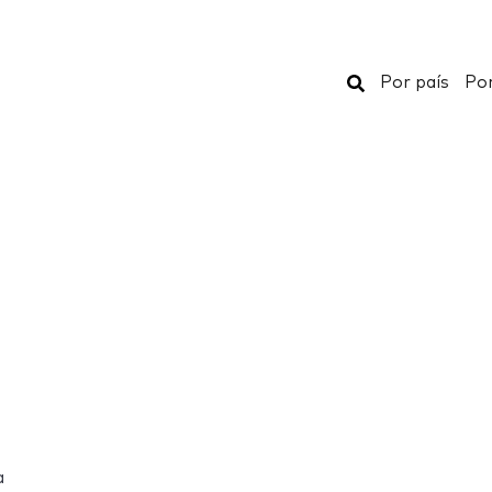
Buscar
Por país
Por
a