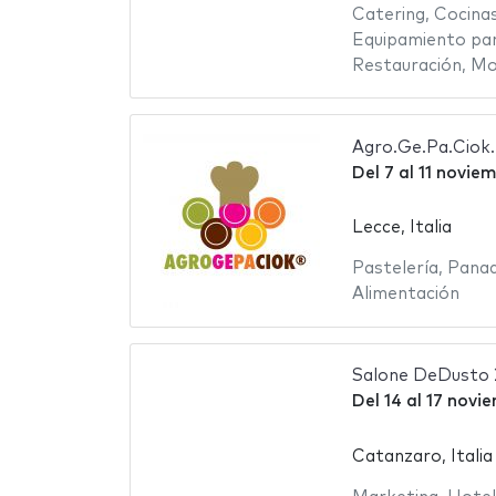
Catering
,
Cocina
Equipamiento par
Restauración
,
Mob
Agro.Ge.Pa.Ciok.
Del
7
al
11 novie
Lecce, Italia
Pastelería
,
Panad
Alimentación
Salone DeDusto
Del
14
al
17 novi
Catanzaro, Italia