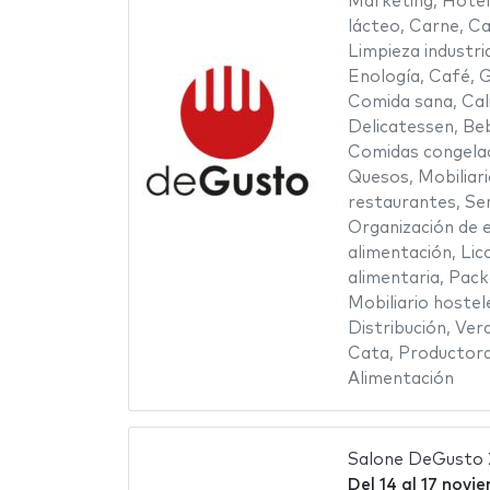
Marketing
,
Hotel
lácteo
,
Carne
,
Ca
Limpieza industri
Enología
,
Café
,
G
Comida sana
,
Cal
Delicatessen
,
Beb
Comidas congela
Quesos
,
Mobiliar
restaurantes
,
Ser
Organización de 
alimentación
,
Lic
alimentaria
,
Pack
Mobiliario hostel
Distribución
,
Ver
Cata
,
Productor
Alimentación
Salone DeGusto
Del
14
al
17 novi