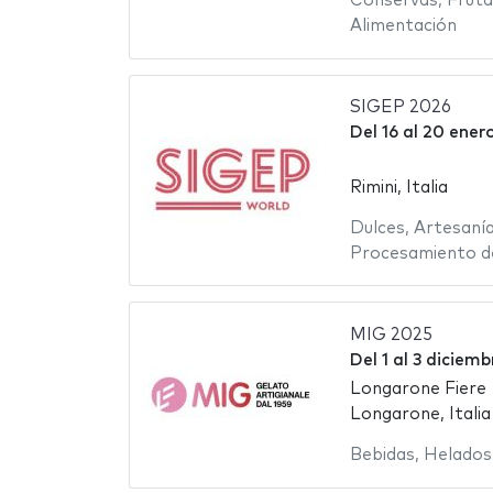
Conservas
,
Fruta
Alimentación
SIGEP 2026
Del
16
al
20 ener
Rimini, Italia
Dulces
,
Artesaní
Procesamiento d
MIG 2025
Del
1
al
3 diciemb
Longarone Fiere
Longarone, Italia
Bebidas
,
Helados