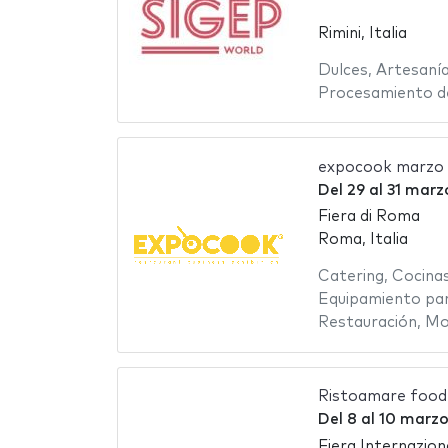
Rimini, Italia
Dulces
,
Artesaní
Procesamiento d
expocook marzo
Del
29
al
31 marz
Fiera di Roma
Roma, Italia
Catering
,
Cocina
Equipamiento par
Restauración
,
Mob
Ristoamare food
Del
8
al
10 marzo
Fiera Internazion