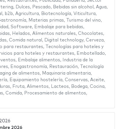
es
,
Restaurantes
,
Publicidad
,
Panadería
,
Sector
tering
,
Dulces
,
Pescado
,
Bebidas sin alcohol
,
Agua
,
al
,
b2b
,
Agricultura
,
Biotecnología
,
Viticultura
,
astronomía
,
Materias primas
,
Turismo del vino
,
idad
,
Software
,
Embalaje para bebidas
,
idas
,
Helados
,
Alimentos naturales
,
Chocolates
,
das
,
Comida natural
,
Digital technology
,
Cerveza
,
io para restaurantes
,
Tecnologías para hoteles y
vicios para hoteles y restaurantes
,
Embotellado
,
eventos
,
Embalaje alimentos
,
Industria de la
ores
,
Enogastronomía
,
Restauración
,
Tecnología
aging de alimentos
,
Maquinaria alimentaria
,
ería
,
Equipamiento hostelería
,
Conservas
,
Aceite
,
duras
,
Fruta
,
Alimentos
,
Lacteos
,
Bodega
,
Cocina
,
as
,
Comida
,
Procesamiento de alimentos
,
 2026
embre 2026