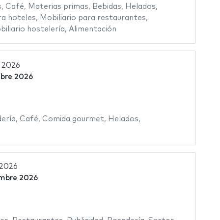
s
,
Café
,
Materias primas
,
Bebidas
,
Helados
,
a hoteles
,
Mobiliario para restaurantes
,
iliario hostelería
,
Alimentación
 2026
mbre 2026
ería
,
Café
,
Comida gourmet
,
Helados
,
 2026
embre 2026