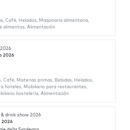
as
,
Café
,
Helados
,
Maquinaria alimentaria
,
e alimentos
,
Alimentación
 2026
o 2026
s
,
Café
,
Materias primas
,
Bebidas
,
Helados
,
a hoteles
,
Mobiliario para restaurantes
,
iliario hostelería
,
Alimentación
 & drink show 2026
 2026
ale della Sardegna