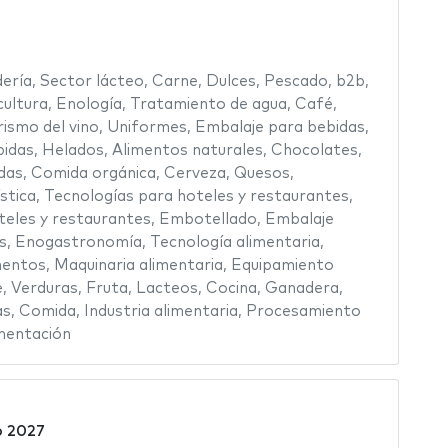
ería
,
Sector lácteo
,
Carne
,
Dulces
,
Pescado
,
b2b
,
cultura
,
Enología
,
Tratamiento de agua
,
Café
,
rismo del vino
,
Uniformes
,
Embalaje para bebidas
,
idas
,
Helados
,
Alimentos naturales
,
Chocolates
,
das
,
Comida orgánica
,
Cerveza
,
Quesos
,
stica
,
Tecnologías para hoteles y restaurantes
,
teles y restaurantes
,
Embotellado
,
Embalaje
s
,
Enogastronomía
,
Tecnología alimentaria
,
mentos
,
Maquinaria alimentaria
,
Equipamiento
e
,
Verduras
,
Fruta
,
Lacteos
,
Cocina
,
Ganadera
,
as
,
Comida
,
Industria alimentaria
,
Procesamiento
mentación
o 2027