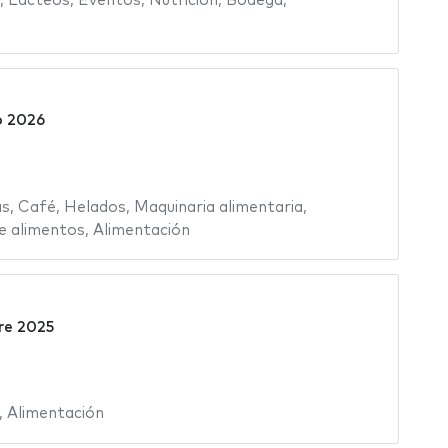
,
Lacteos
,
Eventos
,
Nutrición
,
Bodega
,
o 2026
as
,
Café
,
Helados
,
Maquinaria alimentaria
,
e alimentos
,
Alimentación
re 2025
,
Alimentación