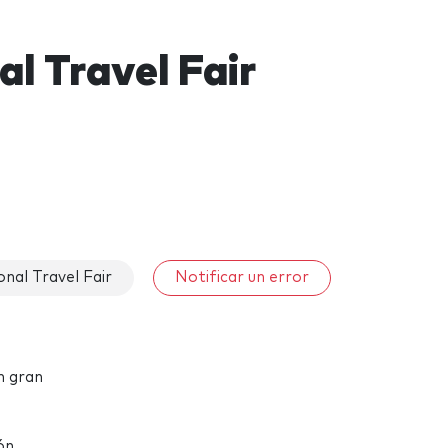
l Travel Fair
nal Travel Fair
Notificar un error
n gran
ón