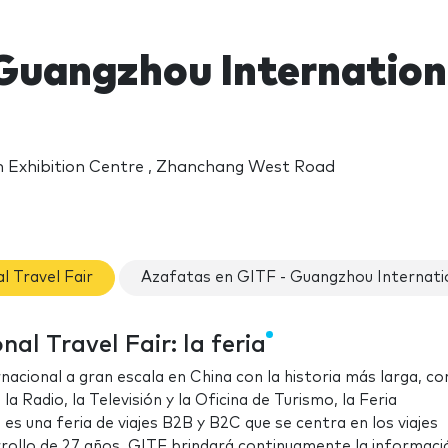
Guangzhou Internationa
 Exhibition Centre , Zhanchang West Road
l Travel Fair
Azafatas en GITF - Guangzhou Internatio
al Travel Fair: la feria
acional a gran escala en China con la historia más larga, co
a Radio, la Televisión y la Oficina de Turismo, la Feria
es una feria de viajes B2B y B2C que se centra en los viajes
arrollo de 27 años, GITF brindará continuamente la informaci