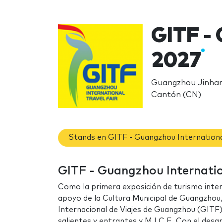
GITF - 
2027
Guangzhou Jinhan
Cantón (CN)
Stands en GITF - Guangzhou Internationa
GITF - Guangzhou Internation
Como la primera exposición de turismo intern
apoyo de la Cultura Municipal de Guangzhou, l
Internacional de Viajes de Guangzhou (GITF) 
salientes y entrantes y M.I.C.E. Con el des