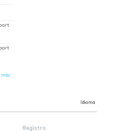
port
port
 más
Idioma
Registro