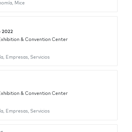
nomía
,
Mice
o 2022
xhibition & Convention Center
ía
,
Empresas
,
Servicios
xhibition & Convention Center
ía
,
Empresas
,
Servicios