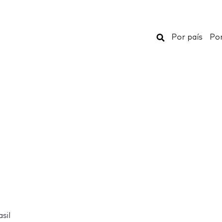
Buscar
Por país
Por
sil