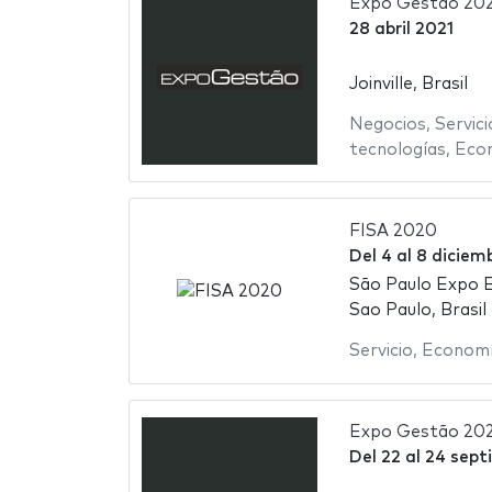
Expo Gestão 20
28 abril 2021
Joinville, Brasil
Negocios
,
Servici
tecnologías
,
Eco
FISA 2020
Del
4
al
8 diciem
São Paulo Expo E
Sao Paulo, Brasil
Servicio
,
Econom
Expo Gestão 20
Del
22
al
24 sept