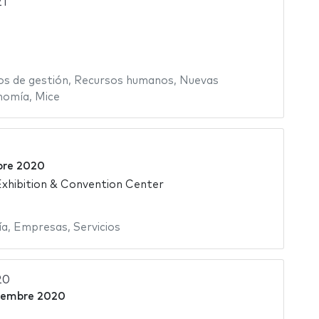
21
os de gestión
,
Recursos humanos
,
Nuevas
nomía
,
Mice
bre 2020
xhibition & Convention Center
ía
,
Empresas
,
Servicios
20
iembre 2020