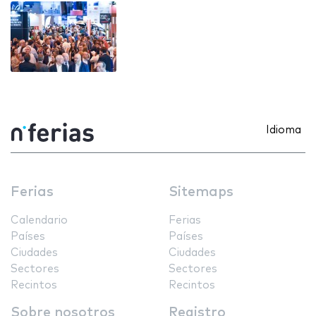
Idioma
Ferias
Sitemaps
Calendario
Ferias
Países
Países
Ciudades
Ciudades
Sectores
Sectores
Recintos
Recintos
Sobre nosotros
Registro