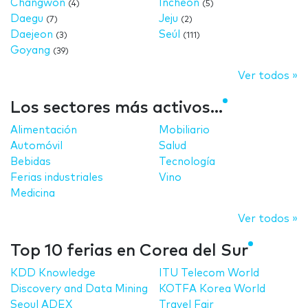
Changwon
Incheon
(4)
(5)
Daegu
Jeju
(7)
(2)
Daejeon
Seúl
(3)
(111)
Goyang
(39)
Ver todos »
Los sectores más activos...
Alimentación
Mobiliario
Automóvil
Salud
Bebidas
Tecnología
Ferias industriales
Vino
Medicina
Ver todos »
Top 10 ferias en Corea del Sur
KDD Knowledge
ITU Telecom World
Discovery and Data Mining
KOTFA Korea World
Seoul ADEX
Travel Fair