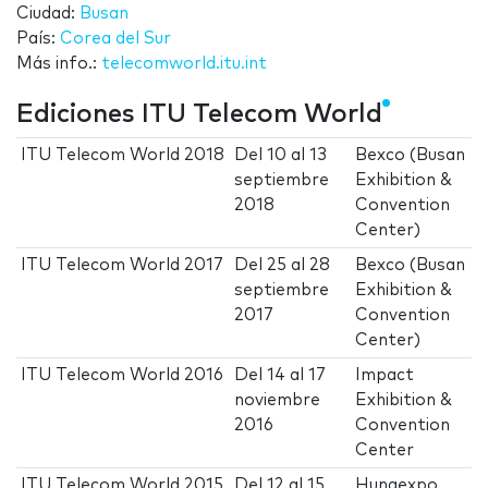
Ciudad:
Busan
País:
Corea del Sur
Más info.:
telecomworld.itu.int
Ediciones ITU Telecom World
ITU Telecom World 2018
Del
10
al
13
Bexco (Busan
septiembre
Exhibition &
2018
Convention
Center)
ITU Telecom World 2017
Del
25
al
28
Bexco (Busan
septiembre
Exhibition &
2017
Convention
Center)
ITU Telecom World 2016
Del
14
al
17
Impact
noviembre
Exhibition &
2016
Convention
Center
ITU Telecom World 2015
Del
12
al
15
Hungexpo