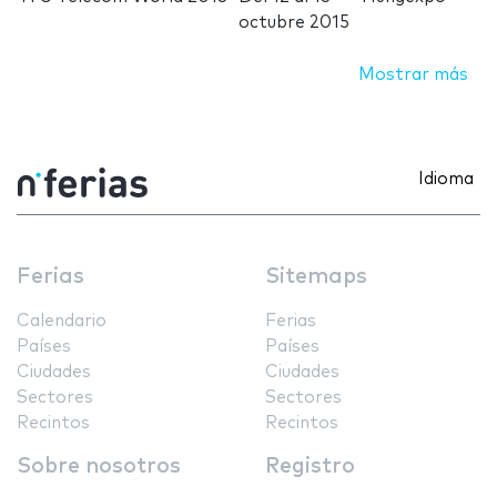
octubre 2015
Mostrar más
Idioma
Ferias
Sitemaps
Calendario
Ferias
Países
Países
Ciudades
Ciudades
Sectores
Sectores
Recintos
Recintos
Sobre nosotros
Registro