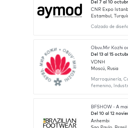
Del
7
al
10 octub
CNR Expo Istanb
Estambul, Turquí
Calzado de diseñ
Obuv.Mir Kozhi o
Del
13
al
15 octub
VDNH
Moscú, Rusia
Marroquinería
,
Ca
femenino
,
Industr
BFSHOW - A maior
Del
10
al
12 novi
Anhembi
Sao Paulo, Brasil