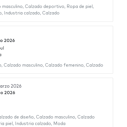
 masculino
,
Calzado deportivo
,
Ropa de piel
,
o
,
Industria calzado
,
Calzado
o 2026
ul
a
o
,
Calzado masculino
,
Calzado femenino
,
Calzado
marzo 2026
zo 2026
lzado de diseño
,
Calzado masculino
,
Calzado
ia piel
,
Industria calzado
,
Moda