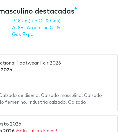
 masculino destacadas
ROG-e (Rio Oil & Gas)
AOG | Argentina Oil &
Gas Expo
rnational Footwear Fair 2026
 2026
a
Calzado de diseño
,
Calzado masculino
,
Calzado
do femenino
,
Industria calzado
,
Calzado
osto 2026
o 2026
¡Sólo faltan 5 días!