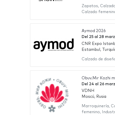
Zapatos
,
Calzado
Calzado femenin
Aymod 2026
Del
25
al
28 marz
CNR Expo Istanb
Estambul, Turquí
Calzado de diseñ
Obuv.Mir Kozhi 
Del
24
al
26 mar
VDNH
Moscú, Rusia
Marroquinería
,
Ca
femenino
,
Industr