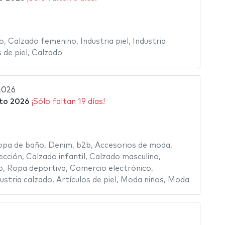
o
,
Calzado femenino
,
Industria piel
,
Industria
 de piel
,
Calzado
2026
to 2026
¡Sólo faltan 19 días!
opa de baño
,
Denim
,
b2b
,
Accesorios de moda
,
ección
,
Calzado infantil
,
Calzado masculino
,
o
,
Ropa deportiva
,
Comercio electrónico
,
ustria calzado
,
Artículos de piel
,
Moda niños
,
Moda