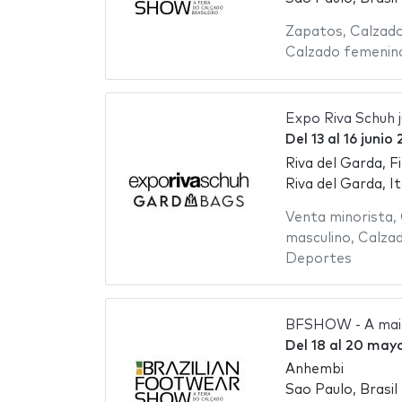
Zapatos
,
Calzado
Calzado femenin
Expo Riva Schuh 
Del
13
al
16 junio
Riva del Garda, F
Riva del Garda, It
Venta minorista
,
masculino
,
Calzad
Deportes
BFSHOW - A maior
Del
18
al
20 may
Anhembi
Sao Paulo, Brasil