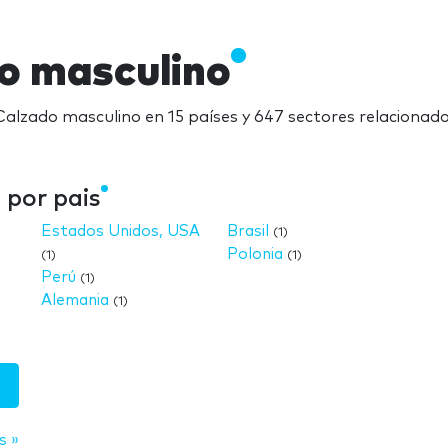
do masculino
 Calzado masculino en 15 países y 647 sectores relacionad
 por pais
Estados Unidos, USA
Brasil
(1)
Polonia
(1)
(1)
Perú
(1)
Alemania
(1)
s »