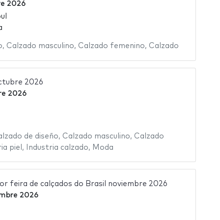
re 2026
ul
a
o
,
Calzado masculino
,
Calzado femenino
,
Calzado
ctubre 2026
re 2026
lzado de diseño
,
Calzado masculino
,
Calzado
ia piel
,
Industria calzado
,
Moda
 feira de calçados do Brasil noviembre 2026
embre 2026