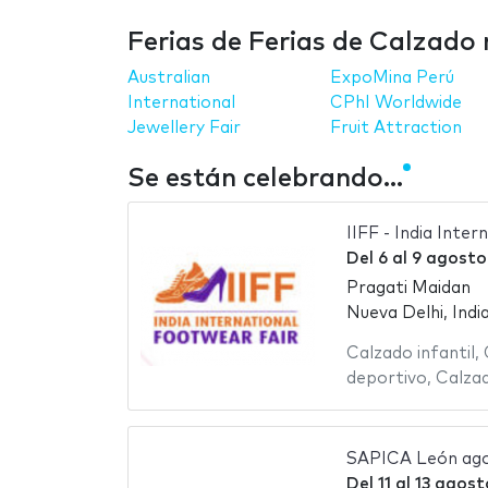
Ferias de Ferias de Calzado
Australian
ExpoMina Perú
International
CPhI Worldwide
Jewellery Fair
Fruit Attraction
Se están celebrando...
IIFF - India Inte
Del
6
al
9 agosto
Pragati Maidan
Nueva Delhi, Indi
Calzado infantil
,
deportivo
,
Calza
SAPICA León ag
Del
11
al
13 agost