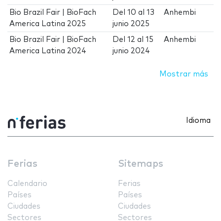
Bio Brazil Fair | BioFach
Del
10
al
13
Anhembi
America Latina 2025
junio 2025
Bio Brazil Fair | BioFach
Del
12
al
15
Anhembi
America Latina 2024
junio 2024
Mostrar más
Idioma
Ferias
Sitemaps
Calendario
Ferias
Países
Países
Ciudades
Ciudades
Sectores
Sectores