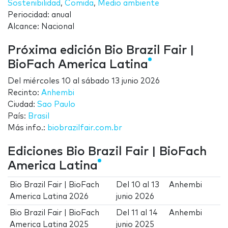
Sostenibilidad
,
Comida
,
Medio ambiente
Periocidad: anual
Alcance: Nacional
Próxima edición Bio Brazil Fair |
BioFach America Latina
Del
miércoles 10
al
sábado 13 junio 2026
Recinto:
Anhembi
Ciudad:
Sao Paulo
País:
Brasil
Más info.:
biobrazilfair.com.br
Ediciones Bio Brazil Fair | BioFach
America Latina
Bio Brazil Fair | BioFach
Del
10
al
13
Anhembi
America Latina 2026
junio 2026
Bio Brazil Fair | BioFach
Del
11
al
14
Anhembi
America Latina 2025
junio 2025