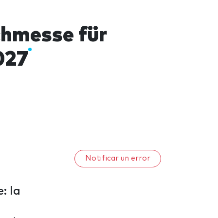
chmesse für
027
Notificar un error
: la