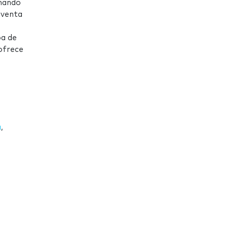
rnando
 venta
pa de
 ofrece
a
,