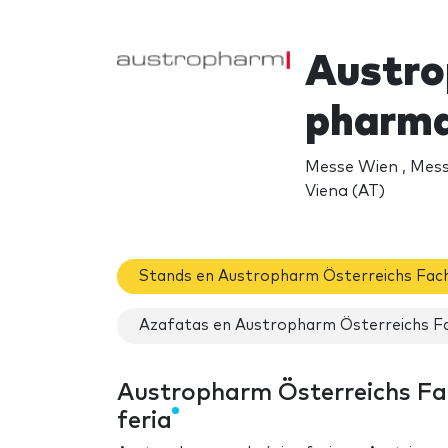
Austro
pharma
Messe Wien , Mess
Viena (AT)
Stands en Austropharm Österreichs Fac
Azafatas en Austropharm Österreichs F
Austropharm Österreichs Fa
feria