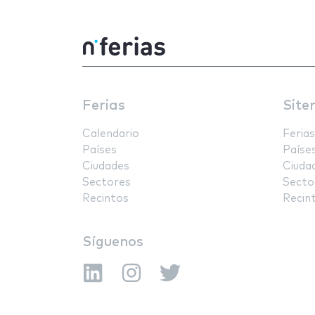
Ferias
Site
Calendario
Ferias
Países
Paíse
Ciudades
Ciuda
Sectores
Secto
Recintos
Recin
Síguenos