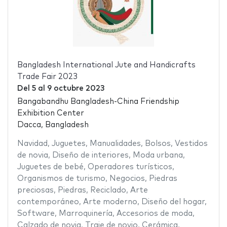
Bangladesh International Jute and Handicrafts
Trade Fair 2023
Del
5
al
9 octubre 2023
Bangabandhu Bangladesh-China Friendship
Exhibition Center
Dacca, Bangladesh
Navidad
,
Juguetes
,
Manualidades
,
Bolsos
,
Vestidos
de novia
,
Diseño de interiores
,
Moda urbana
,
Juguetes de bebé
,
Operadores turísticos
,
Organismos de turismo
,
Negocios
,
Piedras
preciosas
,
Piedras
,
Reciclado
,
Arte
contemporáneo
,
Arte moderno
,
Diseño del hogar
,
Software
,
Marroquinería
,
Accesorios de moda
,
Calzado de novia
,
Traje de novio
,
Cerámica
,