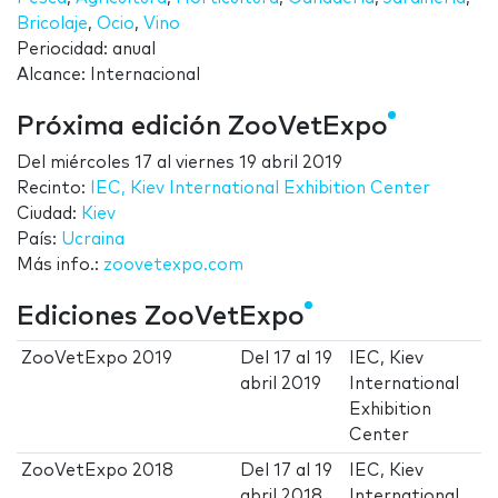
Bricolaje
,
Ocio
,
Vino
Periocidad: anual
Alcance: Internacional
Próxima edición ZooVetExpo
Del
miércoles 17
al
viernes 19 abril 2019
Recinto:
IEC, Kiev International Exhibition Center
Ciudad:
Kiev
País:
Ucraina
Más info.:
zoovetexpo.com
Ediciones ZooVetExpo
ZooVetExpo 2019
Del
17
al
19
IEC, Kiev
abril 2019
International
Exhibition
Center
ZooVetExpo 2018
Del
17
al
19
IEC, Kiev
abril 2018
International