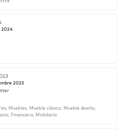
stre
4
 2024
2023
embre 2023
nter
res
,
Muebles
,
Mueble clásico
,
Mueble diseño
,
ario
,
Financiera
,
Mobiliario