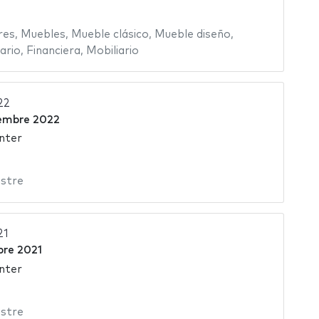
res
,
Muebles
,
Mueble clásico
,
Mueble diseño
,
ario
,
Financiera
,
Mobiliario
22
iembre 2022
nter
stre
21
bre 2021
nter
stre