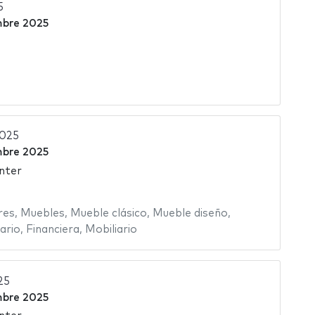
5
mbre 2025
2025
mbre 2025
nter
res
,
Muebles
,
Mueble clásico
,
Mueble diseño
,
ario
,
Financiera
,
Mobiliario
25
mbre 2025