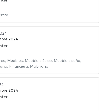
nter
stre
2024
mbre 2024
nter
res
,
Muebles
,
Mueble clásico
,
Mueble diseño
,
ario
,
Financiera
,
Mobiliario
24
mbre 2024
nter