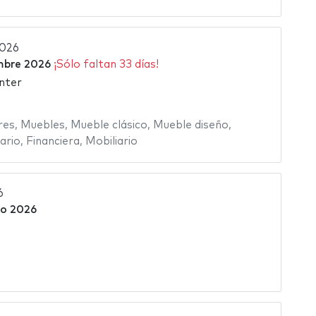
2026
mbre 2026
¡Sólo faltan 33 días!
nter
res
,
Muebles
,
Mueble clásico
,
Mueble diseño
,
ario
,
Financiera
,
Mobiliario
6
o 2026