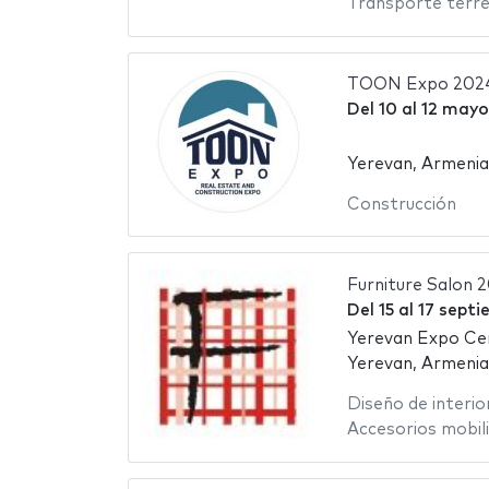
Transporte terre
TOON Expo 202
Del
10
al
12 mayo
Yerevan, Armenia
Construcción
Furniture Salon 
Del
15
al
17 septi
Yerevan Expo Ce
Yerevan, Armenia
Diseño de interio
Accesorios mobili