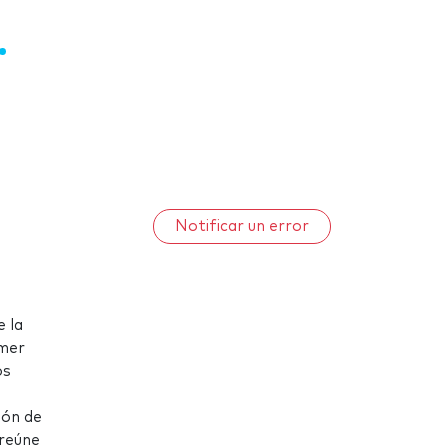
Notificar un error
e la
imer
os
ión de
 reúne