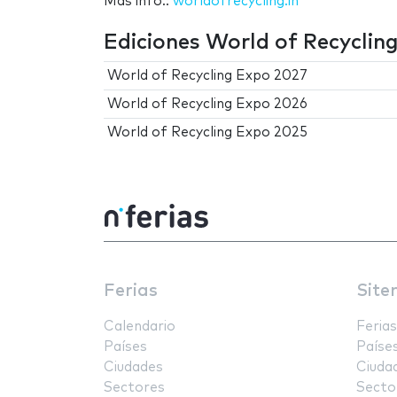
Más info.:
worldofrecycling.in
Ediciones World of Recyclin
World of Recycling Expo 2027
World of Recycling Expo 2026
World of Recycling Expo 2025
Ferias
Site
Calendario
Ferias
Países
Paíse
Ciudades
Ciuda
Sectores
Secto