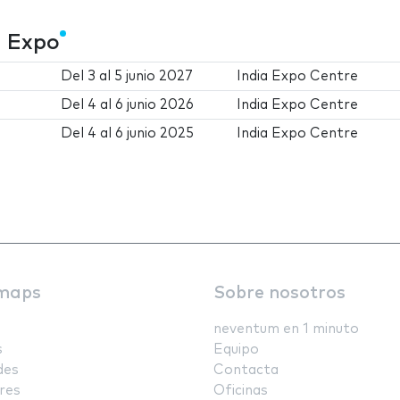
g Expo
Del
3
al
5 junio 2027
India Expo Centre
Del
4
al
6 junio 2026
India Expo Centre
Del
4
al
6 junio 2025
India Expo Centre
maps
Sobre nosotros
neventum en 1 minuto
s
Equipo
des
Contacta
res
Oficinas