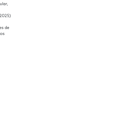
ular,
 2025)
es de
los