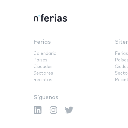
Ferias
Site
Calendario
Ferias
Países
Paíse
Ciudades
Ciuda
Sectores
Secto
Recintos
Recin
Síguenos