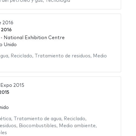
a del petróleo y gas
,
Tecnología
e 2016
 2016
 National Exhibition Centre
o Unido
agua
,
Reciclado
,
Tratamiento de residuos
,
Medio
 Expo 2015
 2015
nido
ética
,
Tratamiento de agua
,
Reciclado
,
esiduos
,
Biocombustibles
,
Medio ambiente
,
les