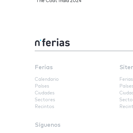
The Coat India 2024
Ferias
Site
Calendario
Ferias
Países
Paíse
Ciudades
Ciuda
Sectores
Secto
Recintos
Recin
Síguenos