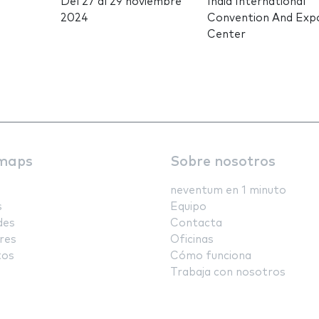
Del
27
al
29 noviembre
India International
2024
Convention And Exp
Center
maps
Sobre nosotros
neventum en 1 minuto
s
Equipo
des
Contacta
res
Oficinas
tos
Cómo funciona
Trabaja con nosotros