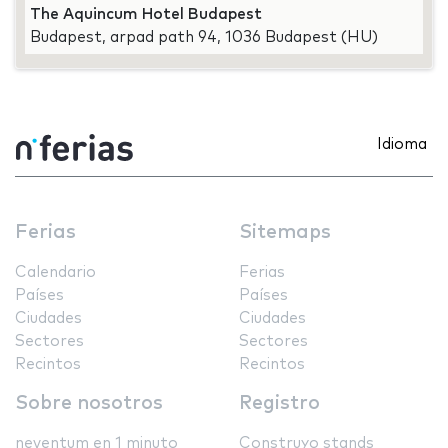
The Aquincum Hotel Budapest
Budapest, arpad path 94, 1036 Budapest (HU)
Idioma
Ferias
Sitemaps
Calendario
Ferias
Países
Países
Ciudades
Ciudades
Sectores
Sectores
Recintos
Recintos
Sobre nosotros
Registro
neventum en 1 minuto
Construyo stands