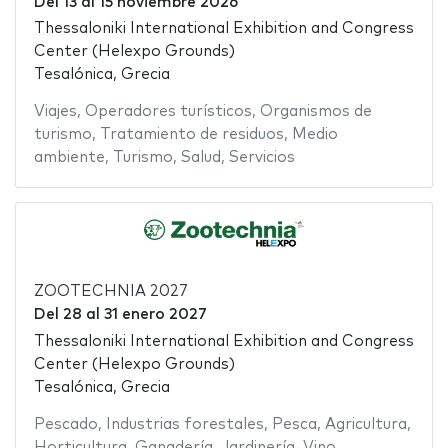
Del
13
al
15 noviembre 2026
Thessaloniki International Exhibition and Congress
Center (Helexpo Grounds)
Tesalónica, Grecia
Viajes
,
Operadores turísticos
,
Organismos de
turismo
,
Tratamiento de residuos
,
Medio
ambiente
,
Turismo
,
Salud
,
Servicios
ZOOTECHNIA 2027
Del
28
al
31 enero 2027
Thessaloniki International Exhibition and Congress
Center (Helexpo Grounds)
Tesalónica, Grecia
Pescado
,
Industrias forestales
,
Pesca
,
Agricultura
,
Horticultura
,
Ganadería
,
Jardinería
,
Vino