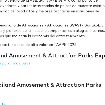
omo centro de la ASEAN, TAAPE servirá como punto de
novadores y partes interesadas de países del sudeste asiátic
nologías, productos y mejores prácticas en soluciones de
sarrollo de Atracciones y Atracciones (WAS)
- Bangkok
, u
es y pioneros de la industria comparten estrategias internas,
ras que moldean la economía del entretenimiento.
oportunidades de alto valor en TAAPE 2026!
land Amusement & Attraction Parks Ex
s para niños
,
Arte
ailand Amusement & Attraction Parks
nter