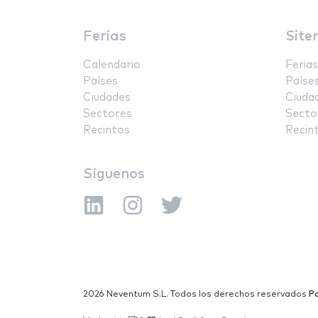
Ferias
Site
Calendario
Ferias
Países
Paíse
Ciudades
Ciuda
Sectores
Secto
Recintos
Recin
Síguenos
2026 Neventum S.L. Todos los derechos reservados
Po