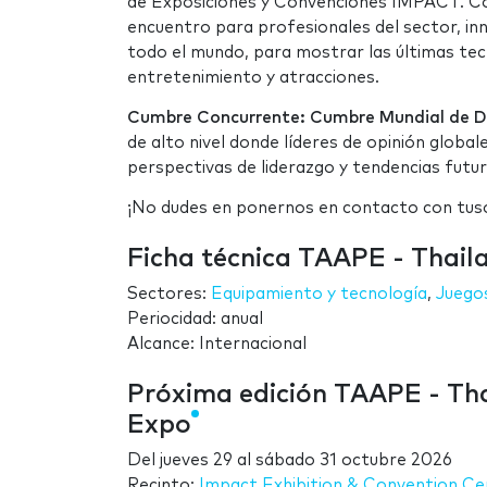
de Exposiciones y Convenciones IMPACT. C
encuentro para profesionales del sector, in
todo el mundo, para mostrar las últimas tec
entretenimiento y atracciones.
Cumbre Concurrente:
Cumbre Mundial de De
de alto nivel donde líderes de opinión global
perspectivas de liderazgo y tendencias futu
¡No dudes en ponernos en contacto con tus
Ficha técnica TAAPE - Thai
Sectores:
Equipamiento y tecnología
,
Juego
Periocidad: anual
Alcance: Internacional
Próxima edición TAAPE - Th
Expo
Del
jueves 29
al
sábado 31 octubre 2026
Recinto:
Impact Exhibition & Convention Ce