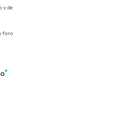
o y de
n foro
po