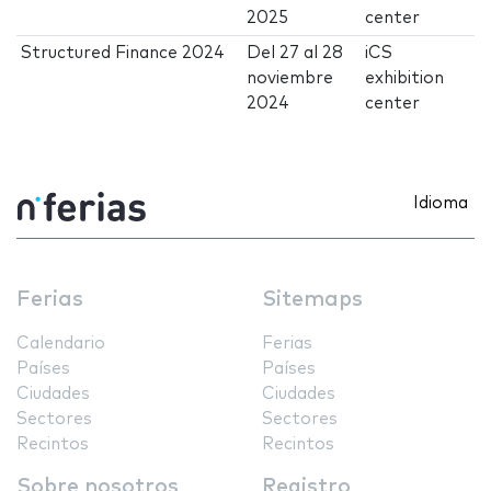
2025
center
Structured Finance 2024
Del
27
al
28
iCS
noviembre
exhibition
2024
center
Idioma
Ferias
Sitemaps
Calendario
Ferias
Países
Países
Ciudades
Ciudades
Sectores
Sectores
Recintos
Recintos
Sobre nosotros
Registro