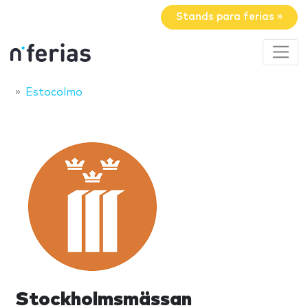
Stands para ferias »
Estocolmo
Stockholmsmässan