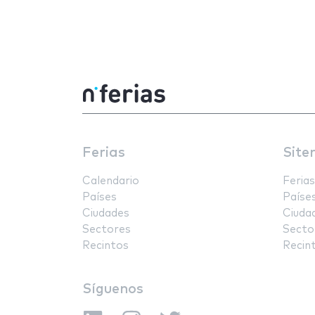
Ferias
Site
Calendario
Ferias
Países
Paíse
Ciudades
Ciuda
Sectores
Secto
Recintos
Recin
Síguenos