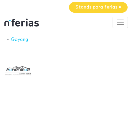
Stands para ferias »
Goyang