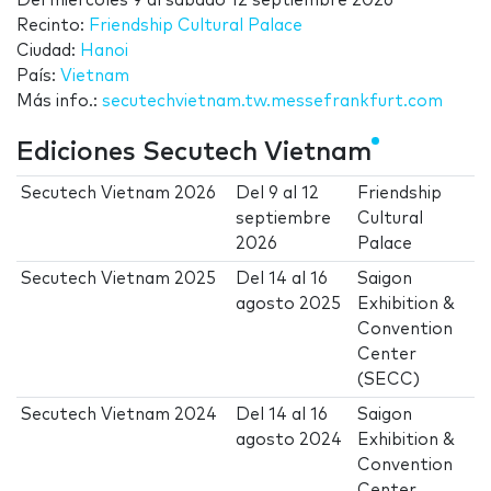
Del
miércoles 9
al
sábado 12 septiembre 2026
Recinto:
Friendship Cultural Palace
Ciudad:
Hanoi
País:
Vietnam
Más info.:
secutechvietnam.tw.messefrankfurt.com
Ediciones Secutech Vietnam
Secutech Vietnam 2026
Del
9
al
12
Friendship
septiembre
Cultural
2026
Palace
Secutech Vietnam 2025
Del
14
al
16
Saigon
agosto 2025
Exhibition &
Convention
Center
(SECC)
Secutech Vietnam 2024
Del
14
al
16
Saigon
agosto 2024
Exhibition &
Convention
Center