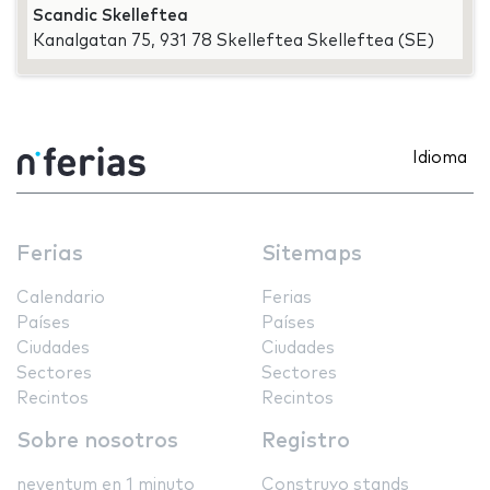
Scandic Skelleftea
Kanalgatan 75, 931 78 Skelleftea Skelleftea (SE)
Idioma
Ferias
Sitemaps
Calendario
Ferias
Países
Países
Ciudades
Ciudades
Sectores
Sectores
Recintos
Recintos
Sobre nosotros
Registro
neventum en 1 minuto
Construyo stands