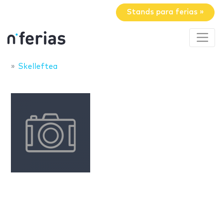
Stands para ferias »
Skelleftea