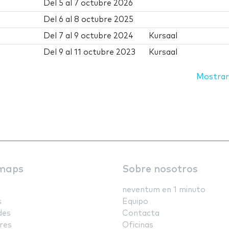
Del
5
al
7 octubre 2026
Del
6
al
8 octubre 2025
Del
7
al
9 octubre 2024
Kursaal
Del
9
al
11 octubre 2023
Kursaal
Mostrar
maps
Sobre nosotros
neventum en 1 minuto
s
Equipo
des
Contacta
res
Oficinas