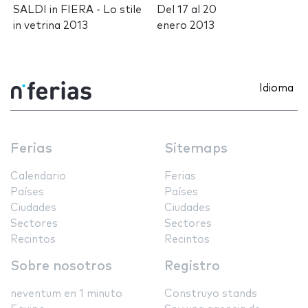
SALDI in FIERA - Lo stile
Del
17
al
20
in vetrina 2013
enero 2013
Idioma
Ferias
Sitemaps
Calendario
Ferias
Países
Países
Ciudades
Ciudades
Sectores
Sectores
Recintos
Recintos
Sobre nosotros
Registro
neventum en 1 minuto
Construyo stands