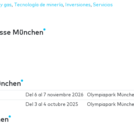
 y gas
,
Tecnología de minería
,
Inversiones
,
Servicios
esse München
ünchen
Del
6
al
7 noviembre 2026
Olympiapark Münch
Del
3
al
4 octubre 2025
Olympiapark Münch
hen