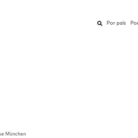
Buscar
Por país
Por
se München