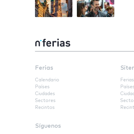
Ferias
Site
Calendario
Ferias
Países
Paíse
Ciudades
Ciuda
Sectores
Secto
Recintos
Recin
Síguenos