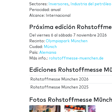
Sectores:
Inversores
,
Industria del petróleo
Periocidad: anual
Alcance: Internacional
Próxima edición Rohstoffm
Del
viernes 6
al
sábado 7 noviembre 2026
Recinto:
Olympiapark München
Ciudad:
Múnich
País:
Alemania
Más info.:
rohstoffmesse-muenchen.de
Ediciones Rohstoffmesse M
Rohstoffmesse München 2026
Rohstoffmesse München 2025
Fotos Rohstoffmesse Münc