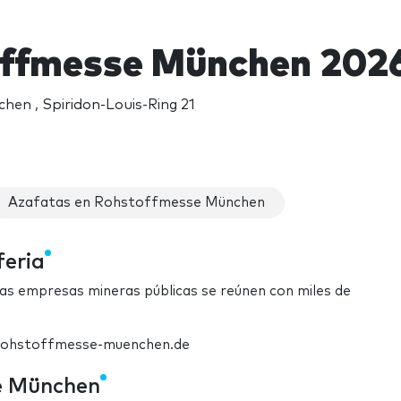
ffmesse München 202
en , Spiridon-Louis-Ring 21
Azafatas en Rohstoffmesse München
feria
las empresas mineras públicas se reúnen con miles de
w.rohstoffmesse-muenchen.de
e München