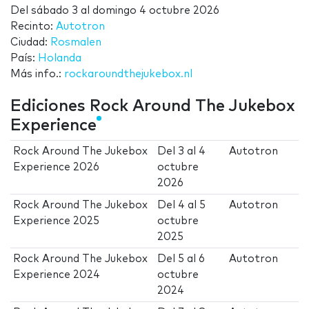
Del
sábado 3
al
domingo 4 octubre 2026
Recinto:
Autotron
Ciudad:
Rosmalen
País:
Holanda
Más info.:
rockaroundthejukebox.nl
Ediciones Rock Around The Jukebox
Experience
Rock Around The Jukebox
Del
3
al
4
Autotron
Experience 2026
octubre
2026
Rock Around The Jukebox
Del
4
al
5
Autotron
Experience 2025
octubre
2025
Rock Around The Jukebox
Del
5
al
6
Autotron
Experience 2024
octubre
2024