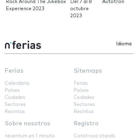
Rock Around The Jukebox
Del
7
al
8
Autotron
Experience 2023
octubre
2023
Idioma
Ferias
Sitemaps
Calendario
Ferias
Países
Países
Ciudades
Ciudades
Sectores
Sectores
Recintos
Recintos
Sobre nosotros
Registro
neventum en 1 minuto
Construyo stands