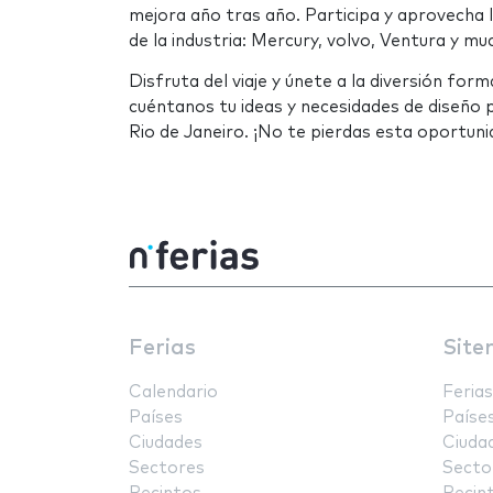
mejora año tras año. Participa y aprovecha
de la industria: Mercury, volvo, Ventura y m
Disfruta del viaje y únete a la diversión fo
cuéntanos tu ideas y necesidades de diseño 
Rio de Janeiro. ¡No te pierdas esta oportuni
Ferias
Site
Calendario
Ferias
Países
Paíse
Ciudades
Ciuda
Sectores
Secto