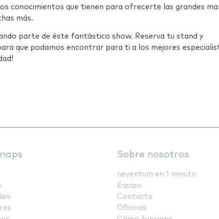
 los conocimientos que tienen para ofrecerte las grandes ma
uchas más.
rmando parte de éste fantástico show. Reserva tu stand y
para que podamos encontrar para ti a los mejores especialis
dad!
maps
Sobre nosotros
neventum en 1 minuto
s
Equipo
des
Contacta
res
Oficinas