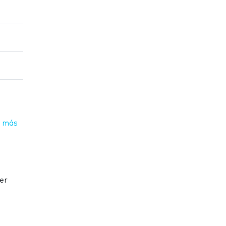
 más
er