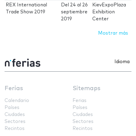
REX International
Del
24
al
26
KievExpoPlaza
Trade Show 2019
septiembre
Exhibition
2019
Center
Mostrar más
Idioma
Ferias
Sitemaps
Calendario
Ferias
Países
Países
Ciudades
Ciudades
Sectores
Sectores
Recintos
Recintos