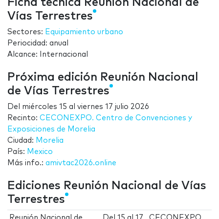
Ficha técnica Reunión Nacional de
Vías Terrestres
Sectores:
Equipamiento urbano
Periocidad: anual
Alcance: Internacional
Próxima edición Reunión Nacional
de Vías Terrestres
Del
miércoles 15
al
viernes 17 julio 2026
Recinto:
CECONEXPO. Centro de Convenciones y
Exposiciones de Morelia
Ciudad:
Morelia
País:
Mexico
Más info.:
amivtac2026.online
Ediciones Reunión Nacional de Vías
Terrestres
Reunión Nacional de
Del
15
al
17
CECONEXPO.