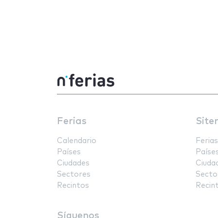
Ferias
Site
Calendario
Ferias
Países
Paíse
Ciudades
Ciuda
Sectores
Secto
Recintos
Recin
Síguenos