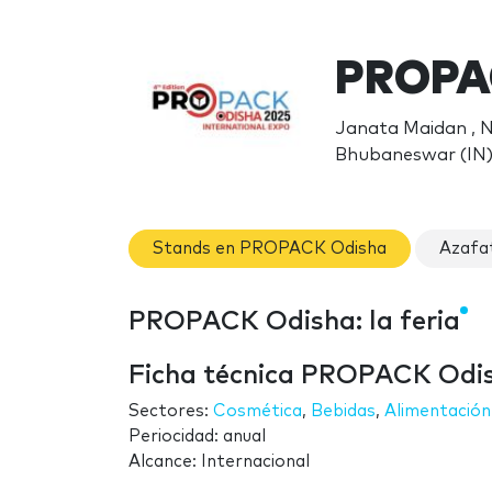
PROPA
Janata Maidan ,
Bhubaneswar (IN
Stands en PROPACK Odisha
Azafa
PROPACK Odisha: la feria
Ficha técnica PROPACK Odi
Sectores:
Cosmética
,
Bebidas
,
Alimentación
Periocidad: anual
Alcance: Internacional