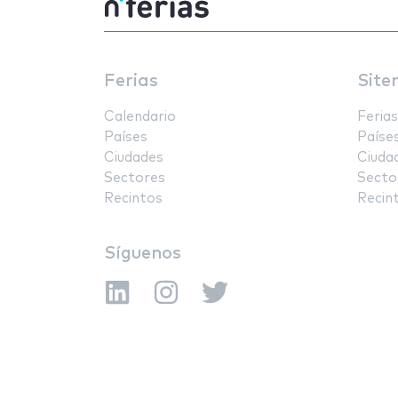
Ferias
Site
Calendario
Ferias
Países
Paíse
Ciudades
Ciuda
Sectores
Secto
Recintos
Recin
Síguenos