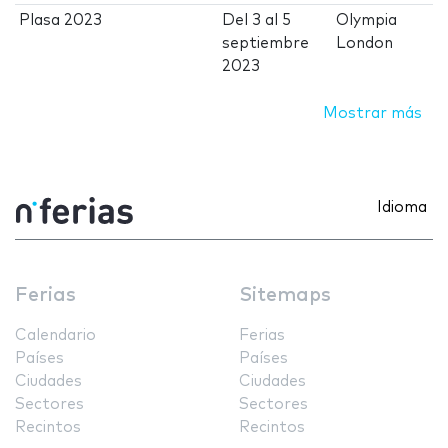
Plasa 2023
Del
3
al
5
Olympia
septiembre
London
2023
Mostrar más
Idioma
Ferias
Sitemaps
Calendario
Ferias
Países
Países
Ciudades
Ciudades
Sectores
Sectores
Recintos
Recintos