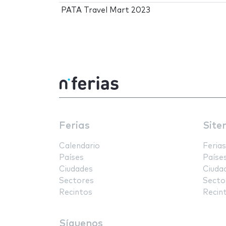
PATA Travel Mart 2023
Ferias
Site
Calendario
Ferias
Países
Paíse
Ciudades
Ciuda
Sectores
Secto
Recintos
Recin
Síguenos