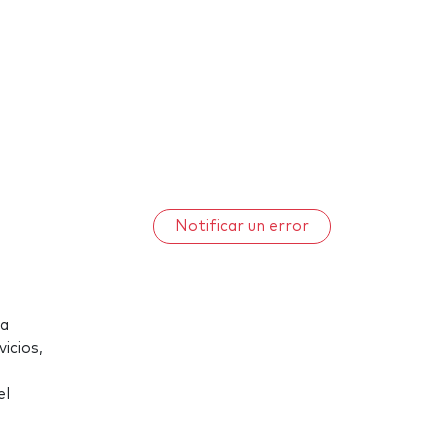
Notificar un error
ia
icios,
el