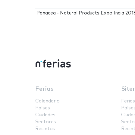
Panacea - Natural Products Expo India 201
Ferias
Site
Calendario
Ferias
Países
Paíse
Ciudades
Ciuda
Sectores
Secto
Recintos
Recin