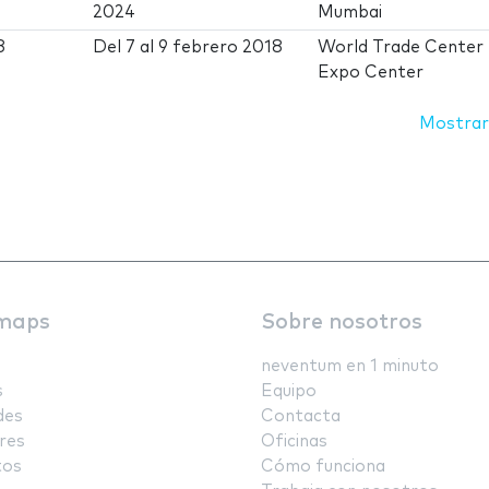
2024
Mumbai
8
Del
7
al
9 febrero 2018
World Trade Center 
Expo Center
Mostrar
maps
Sobre nosotros
neventum en 1 minuto
s
Equipo
des
Contacta
res
Oficinas
tos
Cómo funciona