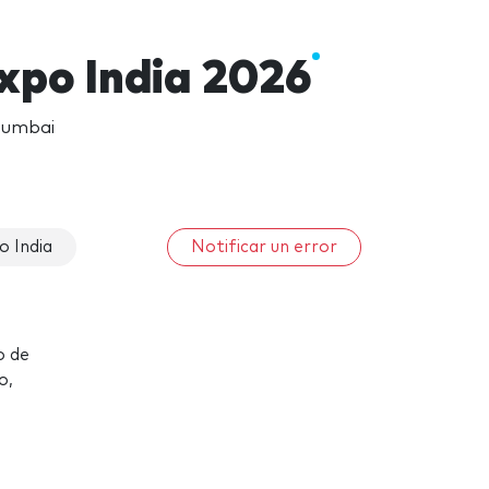
xpo India 2026
 Mumbai
o India
Notificar un error
o de
o,